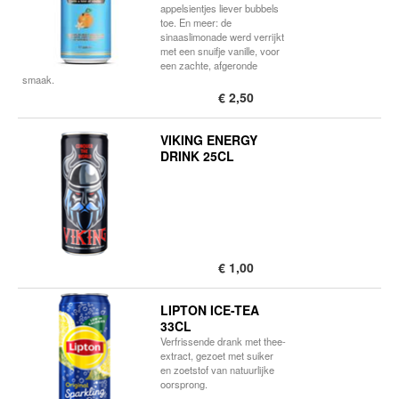
appelsientjes liever bubbels
toe. En meer: de
sinaaslimonade werd verrijkt
met een snuifje vanille, voor
een zachte, afgeronde
smaak.
€ 2,50
VIKING ENERGY
DRINK 25CL
€ 1,00
LIPTON ICE-TEA
33CL
Verfrissende drank met thee-
extract, gezoet met suiker
en zoetstof van natuurlijke
oorsprong.