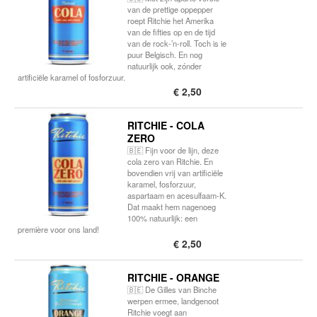
van de prettige oppepper
roept Ritchie het Amerika
van de fifties op en de tijd
van de rock-’n-roll. Toch is ie
puur Belgisch. En nog
natuurlijk ook, zónder
artificiële karamel of fosforzuur.
€ 2,50
RITCHIE - COLA
ZERO
🇧🇪 Fijn voor de lijn, deze
cola zero van Ritchie. En
bovendien vrij van artificiële
karamel, fosforzuur,
aspartaam en acesulfaam-K.
Dat maakt hem nagenoeg
100% natuurlijk: een
première voor ons land!
€ 2,50
RITCHIE - ORANGE
🇧🇪 De Gilles van Binche
werpen ermee, landgenoot
Ritchie voegt aan