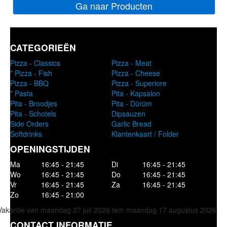
Ga naar Producten
CATEGORIEËN
Pizza - Classics
Pizza - Meat
* Pizza - Fish
Pizza - Cheese
Pizza - BBQ
Pizza - Superiore
* Pasta
Pita - Kapsalon
Pita - Broodjes
Pita - Dürüm
Pita - Schotels
Dipsauzen
Side Orders
Garlic Bread
Softdrinks
Klantenkaart / Folder
OPENINGSTIJDEN
Ma
16:45 - 21:45
Di
16:45 - 21:45
Wo
16:45 - 21:45
Do
16:45 - 21:45
Vr
16:45 - 21:45
Za
16:45 - 21:45
Zo
16:45 - 21:00
Vakantie van maandag 27 juli 2026 tem maandag 17 augustus 2026
CONTACT INFORMATIE