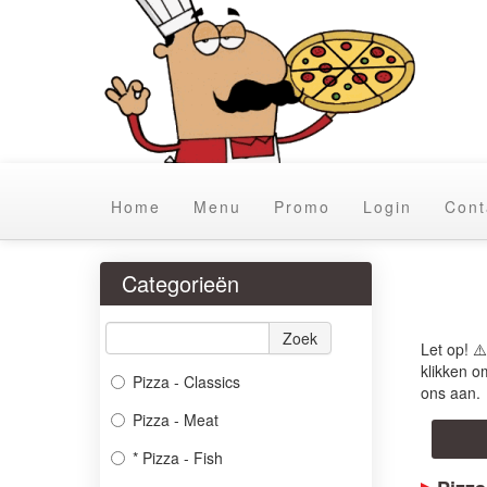
Home
Menu
Promo
Login
Cont
Categorieën
Zoek
Let op! ⚠
klikken om
Pizza - Classics
ons aan.
Pizza - Meat
* Pizza - Fish