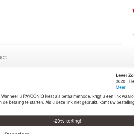
act
Lever Z
2620 - H
Meer
️ Wanneer u PAYCONIQ kiest als betaalmethode, krijgt u een link waar
 de betaling te starten. Als u deze link niet gebruikt, komt uw bestelling 
-
20
% korting!