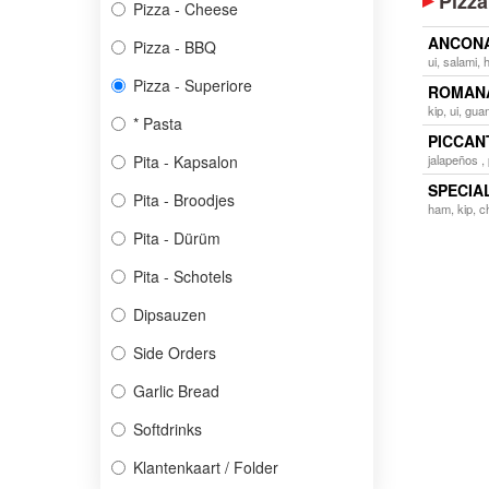
Pizza
Pizza - Cheese
ANCON
Pizza - BBQ
ui, salami,
Pizza - Superiore
ROMAN
kip, ui, gu
* Pasta
PICCAN
Pita - Kapsalon
jalapeños ,
SPECIA
Pita - Broodjes
ham, kip, c
Pita - Dürüm
Pita - Schotels
Dipsauzen
Side Orders
Garlic Bread
Softdrinks
Klantenkaart / Folder