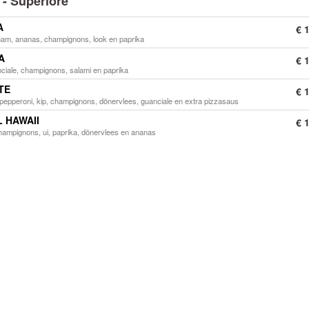
 - Superiore
A
€ 
 ham, ananas, champignons, look en paprika
A
€ 
anciale, champignons, salami en paprika
TE
€ 
 pepperoni, kip, champignons, dönervlees, guanciale en extra pizzasaus
L HAWAII
€ 
hampignons, ui, paprika, dönervlees en ananas