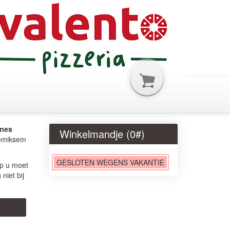
ones
Winkelmandje (
0
#)
emiksem
GESLOTEN WEGENS VAKANTIE
op u moet
niet bij