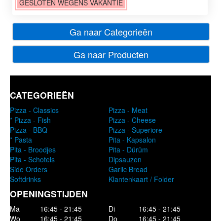
GESLOTEN WEGENS VAKANTIE
Ga naar Categorieën
Ga naar Producten
CATEGORIEËN
Pizza - Classics
Pizza - Meat
* Pizza - Fish
Pizza - Cheese
Pizza - BBQ
Pizza - Superiore
* Pasta
Pita - Kapsalon
Pita - Broodjes
Pita - Dürüm
Pita - Schotels
Dipsauzen
Side Orders
Garlic Bread
Softdrinks
Klantenkaart / Folder
OPENINGSTIJDEN
Ma
16:45 - 21:45
Di
16:45 - 21:45
Wo
16:45 - 21:45
Do
16:45 - 21:45