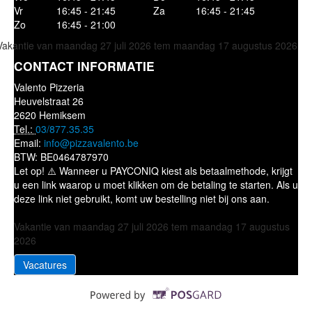
Vr
16:45 - 21:45
Za
16:45 - 21:45
Zo
16:45 - 21:00
Vakantie van maandag 27 juli 2026 tem maandag 17 augustus 2026
CONTACT INFORMATIE
Valento Pizzeria
Heuvelstraat 26
2620 Hemiksem
Tel.:
03/877.35.35
Email:
info@pizzavalento.be
BTW:
BE0464787970
Let op! ⚠️ Wanneer u PAYCONIQ kiest als betaalmethode, krijgt
u een link waarop u moet klikken om de betaling te starten. Als u
deze link niet gebruikt, komt uw bestelling niet bij ons aan.
Vakantie van maandag 27 juli 2026 tem maandag 17 augustus
2026
Vacatures