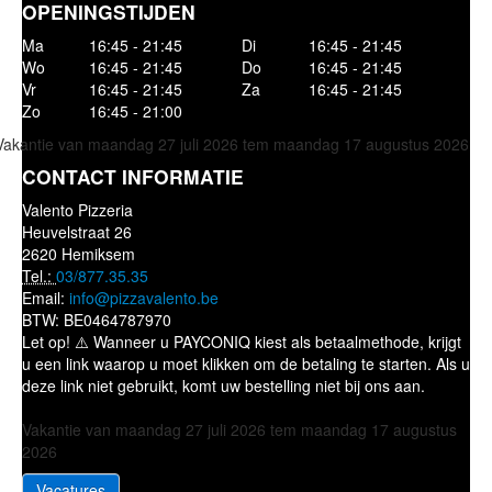
OPENINGSTIJDEN
Ma
16:45 - 21:45
Di
16:45 - 21:45
Wo
16:45 - 21:45
Do
16:45 - 21:45
Vr
16:45 - 21:45
Za
16:45 - 21:45
Zo
16:45 - 21:00
Vakantie van maandag 27 juli 2026 tem maandag 17 augustus 2026
CONTACT INFORMATIE
Valento Pizzeria
Heuvelstraat 26
2620 Hemiksem
Tel.:
03/877.35.35
Email:
info@pizzavalento.be
BTW:
BE0464787970
Let op! ⚠️ Wanneer u PAYCONIQ kiest als betaalmethode, krijgt
u een link waarop u moet klikken om de betaling te starten. Als u
deze link niet gebruikt, komt uw bestelling niet bij ons aan.
Vakantie van maandag 27 juli 2026 tem maandag 17 augustus
2026
Vacatures